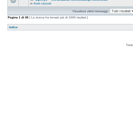
in
Ibridi naturali
Visualizza ultimi messaggi:
Pagina
1
di
40
[ La ricerca ha trovato più di 1000 risultati ]
Indice
Trad