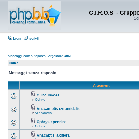
G.I.R.O.S. - Grupp
Sol
Login
Iscriviti
Messaggi senza risposta
|
Argomenti attivi
Indice
Messaggi senza risposta
Argomenti
O. incubacea
in
Ophrys
Anacamptis pyramidalis
in
Anacamptis
Ophrys apennina
in
Ophrys
Anacaptis laxiflora