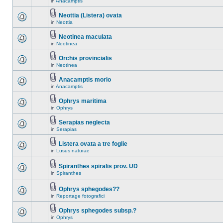
in
Anacamptis
Neottia (Listera) ovata
in
Neottia
Neotinea maculata
in
Neotinea
Orchis provincialis
in
Neotinea
Anacamptis morio
in
Anacamptis
Ophrys maritima
in
Ophrys
Serapias neglecta
in
Serapias
Listera ovata a tre foglie
in
Lusus naturae
Spiranthes spiralis prov. UD
in
Spiranthes
Ophrys sphegodes??
in
Reportage fotografici
Ophrys sphegodes subsp.?
in
Ophrys