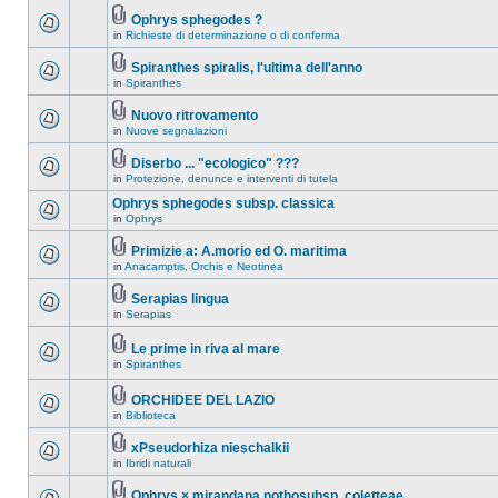
Ophrys sphegodes ?
in
Richieste di determinazione o di conferma
Spiranthes spiralis, l'ultima dell'anno
in
Spiranthes
Nuovo ritrovamento
in
Nuove segnalazioni
Diserbo ... "ecologico" ???
in
Protezione, denunce e interventi di tutela
Ophrys sphegodes subsp. classica
in
Ophrys
Primizie a: A.morio ed O. maritima
in
Anacamptis, Orchis e Neotinea
Serapias lingua
in
Serapias
Le prime in riva al mare
in
Spiranthes
ORCHIDEE DEL LAZIO
in
Biblioteca
xPseudorhiza nieschalkii
in
Ibridi naturali
Ophrys × mirandana nothosubsp. coletteae