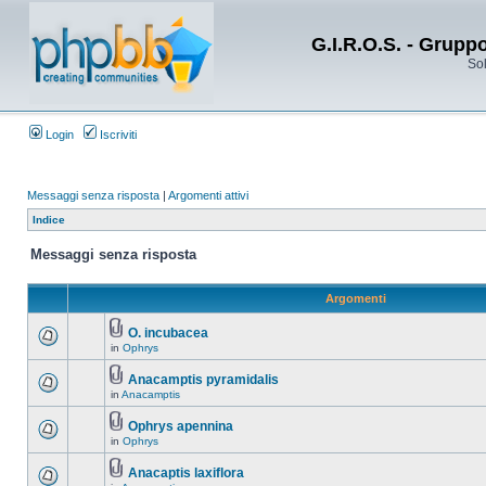
G.I.R.O.S. - Grupp
Sol
Login
Iscriviti
Messaggi senza risposta
|
Argomenti attivi
Indice
Messaggi senza risposta
Argomenti
O. incubacea
in
Ophrys
Anacamptis pyramidalis
in
Anacamptis
Ophrys apennina
in
Ophrys
Anacaptis laxiflora