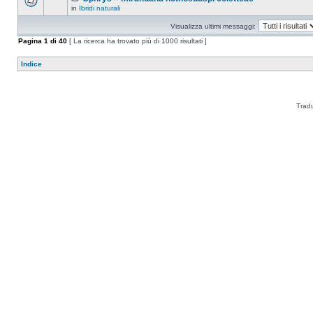
in
Ibridi naturali
Visualizza ultimi messaggi:
Pagina
1
di
40
[ La ricerca ha trovato più di 1000 risultati ]
Indice
Trad