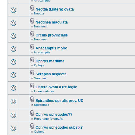
in
Anacamptis
Neottia (Listera) ovata
in
Neottia
Neotinea maculata
in
Neotinea
Orchis provincialis
in
Neotinea
Anacamptis morio
in
Anacamptis
Ophrys maritima
in
Ophrys
Serapias neglecta
in
Serapias
Listera ovata a tre foglie
in
Lusus naturae
Spiranthes spiralis prov. UD
in
Spiranthes
Ophrys sphegodes??
in
Reportage fotografici
Ophrys sphegodes subsp.?
in
Ophrys