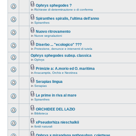
Ophrys sphegodes ?
in
Richieste di determinazione o di conferma
Spiranthes spiralis, l'ultima dell'anno
in
Spiranthes
Nuovo ritrovamento
in
Nuove segnalazioni
Diserbo ... "ecologico" ???
in
Protezione, denunce e interventi di tutela
Ophrys sphegodes subsp. classica
in
Ophrys
Primizie a: A.morio ed O. maritima
in
Anacamptis, Orchis e Neotinea
Serapias lingua
in
Serapias
Le prime in riva al mare
in
Spiranthes
ORCHIDEE DEL LAZIO
in
Biblioteca
xPseudorhiza nieschalkii
in
Ibridi naturali
Ophrys × mirandana nothosubsp. coletteae