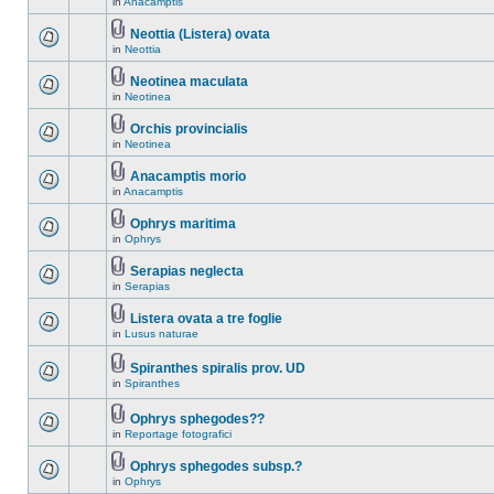
in
Anacamptis
Neottia (Listera) ovata
in
Neottia
Neotinea maculata
in
Neotinea
Orchis provincialis
in
Neotinea
Anacamptis morio
in
Anacamptis
Ophrys maritima
in
Ophrys
Serapias neglecta
in
Serapias
Listera ovata a tre foglie
in
Lusus naturae
Spiranthes spiralis prov. UD
in
Spiranthes
Ophrys sphegodes??
in
Reportage fotografici
Ophrys sphegodes subsp.?
in
Ophrys