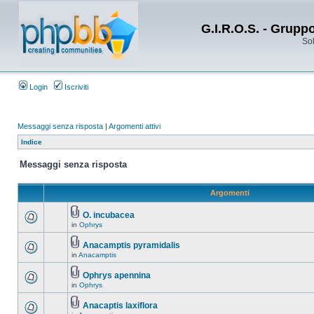
G.I.R.O.S. - Grupp
Sol
Login
Iscriviti
Messaggi senza risposta
|
Argomenti attivi
Indice
Messaggi senza risposta
Argomenti
O. incubacea
in
Ophrys
Anacamptis pyramidalis
in
Anacamptis
Ophrys apennina
in
Ophrys
Anacaptis laxiflora