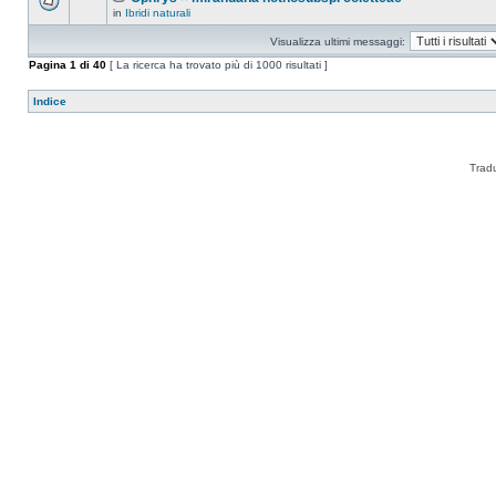
in
Ibridi naturali
Visualizza ultimi messaggi:
Pagina
1
di
40
[ La ricerca ha trovato più di 1000 risultati ]
Indice
Trad