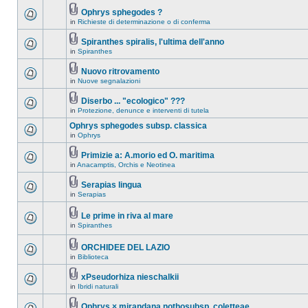
Ophrys sphegodes ?
in
Richieste di determinazione o di conferma
Spiranthes spiralis, l'ultima dell'anno
in
Spiranthes
Nuovo ritrovamento
in
Nuove segnalazioni
Diserbo ... "ecologico" ???
in
Protezione, denunce e interventi di tutela
Ophrys sphegodes subsp. classica
in
Ophrys
Primizie a: A.morio ed O. maritima
in
Anacamptis, Orchis e Neotinea
Serapias lingua
in
Serapias
Le prime in riva al mare
in
Spiranthes
ORCHIDEE DEL LAZIO
in
Biblioteca
xPseudorhiza nieschalkii
in
Ibridi naturali
Ophrys × mirandana nothosubsp. coletteae