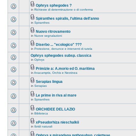
Ophrys sphegodes ?
in
Richieste di determinazione o di conferma
Spiranthes spiralis, l'ultima dell'anno
in
Spiranthes
Nuovo ritrovamento
in
Nuove segnalazioni
Diserbo ... "ecologico" ???
in
Protezione, denunce e interventi di tutela
Ophrys sphegodes subsp. classica
in
Ophrys
Primizie a: A.morio ed O. maritima
in
Anacamptis, Orchis e Neotinea
Serapias lingua
in
Serapias
Le prime in riva al mare
in
Spiranthes
ORCHIDEE DEL LAZIO
in
Biblioteca
xPseudorhiza nieschalkii
in
Ibridi naturali
Ophrys × mirandana nothosubsp. coletteae