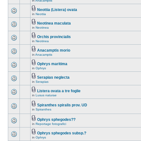
in
Anacamptis
Neottia (Listera) ovata
in
Neottia
Neotinea maculata
in
Neotinea
Orchis provincialis
in
Neotinea
Anacamptis morio
in
Anacamptis
Ophrys maritima
in
Ophrys
Serapias neglecta
in
Serapias
Listera ovata a tre foglie
in
Lusus naturae
Spiranthes spiralis prov. UD
in
Spiranthes
Ophrys sphegodes??
in
Reportage fotografici
Ophrys sphegodes subsp.?
in
Ophrys