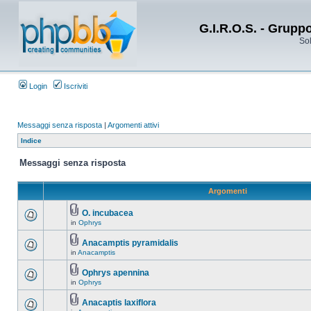
G.I.R.O.S. - Grupp
Sol
Login
Iscriviti
Messaggi senza risposta
|
Argomenti attivi
Indice
Messaggi senza risposta
Argomenti
O. incubacea
in
Ophrys
Anacamptis pyramidalis
in
Anacamptis
Ophrys apennina
in
Ophrys
Anacaptis laxiflora