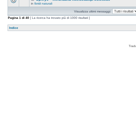
in
Ibridi naturali
Visualizza ultimi messaggi:
Pagina
1
di
40
[ La ricerca ha trovato più di 1000 risultati ]
Indice
Trad