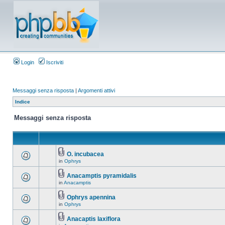
Login
Iscriviti
Messaggi senza risposta
|
Argomenti attivi
Indice
Messaggi senza risposta
O. incubacea
in
Ophrys
Anacamptis pyramidalis
in
Anacamptis
Ophrys apennina
in
Ophrys
Anacaptis laxiflora