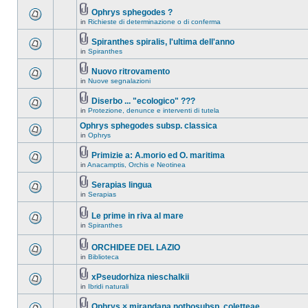
Ophrys sphegodes ?
in
Richieste di determinazione o di conferma
Spiranthes spiralis, l'ultima dell'anno
in
Spiranthes
Nuovo ritrovamento
in
Nuove segnalazioni
Diserbo ... "ecologico" ???
in
Protezione, denunce e interventi di tutela
Ophrys sphegodes subsp. classica
in
Ophrys
Primizie a: A.morio ed O. maritima
in
Anacamptis, Orchis e Neotinea
Serapias lingua
in
Serapias
Le prime in riva al mare
in
Spiranthes
ORCHIDEE DEL LAZIO
in
Biblioteca
xPseudorhiza nieschalkii
in
Ibridi naturali
Ophrys × mirandana nothosubsp. coletteae