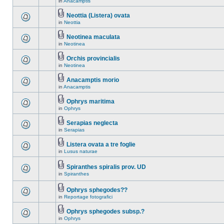
in
Anacamptis
Neottia (Listera) ovata
in
Neottia
Neotinea maculata
in
Neotinea
Orchis provincialis
in
Neotinea
Anacamptis morio
in
Anacamptis
Ophrys maritima
in
Ophrys
Serapias neglecta
in
Serapias
Listera ovata a tre foglie
in
Lusus naturae
Spiranthes spiralis prov. UD
in
Spiranthes
Ophrys sphegodes??
in
Reportage fotografici
Ophrys sphegodes subsp.?
in
Ophrys