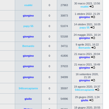
30 marzo 2023, 13:56
esakki
0
27963
esakki
1 ottobre 2022, 21:29
giorgino
0
30873
giorgino
14 ottobre 2021, 16:05
papy 55
0
51674
papy 55
24 maggio 2021, 16:14
giorgino
0
53168
giorgino
9 aprile 2021, 16:22
Bernardo
0
34711
Bernardo
21 marzo 2021, 20:04
giorgino
0
41806
giorgino
21 marzo 2021, 19:49
giorgino
0
37633
giorgino
16 settembre 2020,
giorgino
0
34099
21:18
giorgino
19 agosto 2020, 19:37
54ilcercapiante
0
35597
54ilcercapiante
29 giugno 2020, 1:24
giulio
0
54996
giulio
18 giugno 2020, 20:55