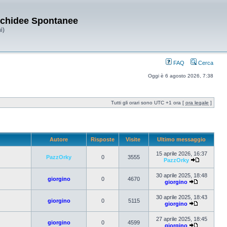
Orchidee Spontanee
i)
FAQ
Cerca
Oggi è 6 agosto 2026, 7:38
Tutti gli orari sono UTC +1 ora [
ora legale
]
Autore
Risposte
Visite
Ultimo messaggio
15 aprile 2026, 16:37
PazzOrky
0
3555
PazzOrky
30 aprile 2025, 18:48
giorgino
0
4670
giorgino
30 aprile 2025, 18:43
giorgino
0
5115
giorgino
27 aprile 2025, 18:45
giorgino
0
4599
giorgino