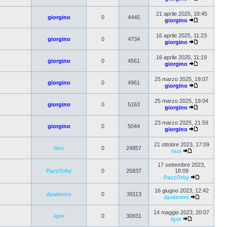
21 aprile 2025, 18:45
giorgino
0
4445
giorgino
16 aprile 2025, 11:23
giorgino
0
4734
giorgino
16 aprile 2025, 11:19
giorgino
0
4561
giorgino
25 marzo 2025, 19:07
giorgino
0
4961
giorgino
25 marzo 2025, 19:04
giorgino
0
5163
giorgino
23 marzo 2025, 21:59
giorgino
0
5044
giorgino
21 ottobre 2023, 17:09
tius
0
24857
tius
17 settembre 2023,
PazzOrky
0
25837
18:09
PazzOrky
16 giugno 2023, 12:42
dpalermo
0
39113
dpalermo
14 maggio 2023, 20:07
Igor
0
30931
Igor