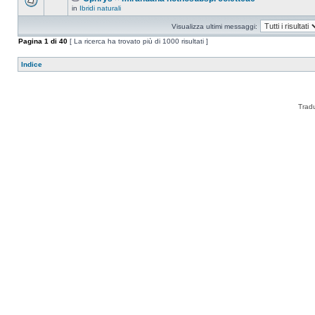
in
Ibridi naturali
Visualizza ultimi messaggi:
Pagina
1
di
40
[ La ricerca ha trovato più di 1000 risultati ]
Indice
Trad