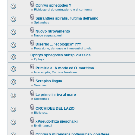
Ophrys sphegodes ?
in
Richieste di determinazione o di conferma
Spiranthes spiralis, l'ultima dell'anno
in
Spiranthes
Nuovo ritrovamento
in
Nuove segnalazioni
Diserbo ... "ecologico" ???
in
Protezione, denunce e interventi di tutela
Ophrys sphegodes subsp. classica
in
Ophrys
Primizie a: A.morio ed O. maritima
in
Anacamptis, Orchis e Neotinea
Serapias lingua
in
Serapias
Le prime in riva al mare
in
Spiranthes
ORCHIDEE DEL LAZIO
in
Biblioteca
xPseudorhiza nieschalkii
in
Ibridi naturali
Ophrys × mirandana nothosubsp. coletteae