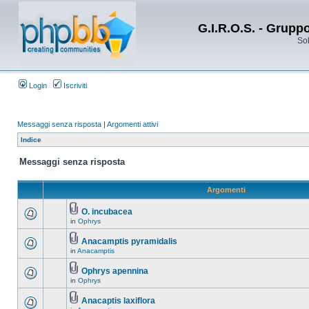
G.I.R.O.S. - Grupp
Sol
Login
Iscriviti
Messaggi senza risposta
|
Argomenti attivi
Indice
Messaggi senza risposta
Argomenti
O. incubacea
in
Ophrys
Anacamptis pyramidalis
in
Anacamptis
Ophrys apennina
in
Ophrys
Anacaptis laxiflora