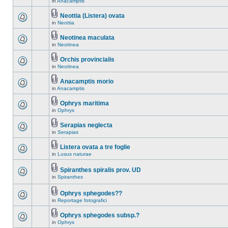
in
Anacamptis
Neottia (Listera) ovata
in
Neottia
Neotinea maculata
in
Neotinea
Orchis provincialis
in
Neotinea
Anacamptis morio
in
Anacamptis
Ophrys maritima
in
Ophrys
Serapias neglecta
in
Serapias
Listera ovata a tre foglie
in
Lusus naturae
Spiranthes spiralis prov. UD
in
Spiranthes
Ophrys sphegodes??
in
Reportage fotografici
Ophrys sphegodes subsp.?
in
Ophrys