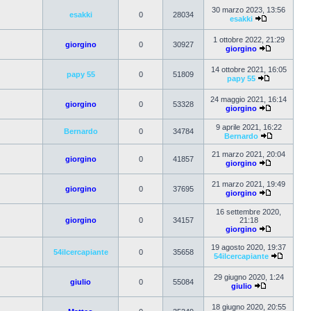
30 marzo 2023, 13:56
esakki
0
28034
esakki
1 ottobre 2022, 21:29
giorgino
0
30927
giorgino
14 ottobre 2021, 16:05
papy 55
0
51809
papy 55
24 maggio 2021, 16:14
giorgino
0
53328
giorgino
9 aprile 2021, 16:22
Bernardo
0
34784
Bernardo
21 marzo 2021, 20:04
giorgino
0
41857
giorgino
21 marzo 2021, 19:49
giorgino
0
37695
giorgino
16 settembre 2020,
giorgino
0
34157
21:18
giorgino
19 agosto 2020, 19:37
54ilcercapiante
0
35658
54ilcercapiante
29 giugno 2020, 1:24
giulio
0
55084
giulio
18 giugno 2020, 20:55