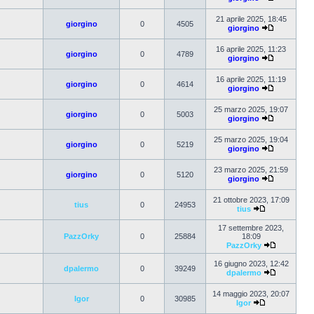
21 aprile 2025, 18:45
giorgino
0
4505
giorgino
16 aprile 2025, 11:23
giorgino
0
4789
giorgino
16 aprile 2025, 11:19
giorgino
0
4614
giorgino
25 marzo 2025, 19:07
giorgino
0
5003
giorgino
25 marzo 2025, 19:04
giorgino
0
5219
giorgino
23 marzo 2025, 21:59
giorgino
0
5120
giorgino
21 ottobre 2023, 17:09
tius
0
24953
tius
17 settembre 2023,
PazzOrky
0
25884
18:09
PazzOrky
16 giugno 2023, 12:42
dpalermo
0
39249
dpalermo
14 maggio 2023, 20:07
Igor
0
30985
Igor