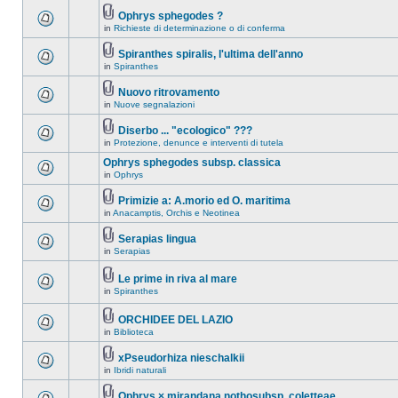
Ophrys sphegodes ?
in
Richieste di determinazione o di conferma
Spiranthes spiralis, l'ultima dell'anno
in
Spiranthes
Nuovo ritrovamento
in
Nuove segnalazioni
Diserbo ... "ecologico" ???
in
Protezione, denunce e interventi di tutela
Ophrys sphegodes subsp. classica
in
Ophrys
Primizie a: A.morio ed O. maritima
in
Anacamptis, Orchis e Neotinea
Serapias lingua
in
Serapias
Le prime in riva al mare
in
Spiranthes
ORCHIDEE DEL LAZIO
in
Biblioteca
xPseudorhiza nieschalkii
in
Ibridi naturali
Ophrys × mirandana nothosubsp. coletteae