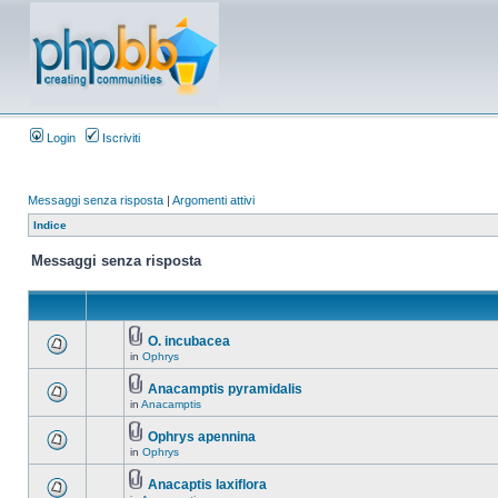
Login
Iscriviti
Messaggi senza risposta
|
Argomenti attivi
Indice
Messaggi senza risposta
O. incubacea
in
Ophrys
Anacamptis pyramidalis
in
Anacamptis
Ophrys apennina
in
Ophrys
Anacaptis laxiflora