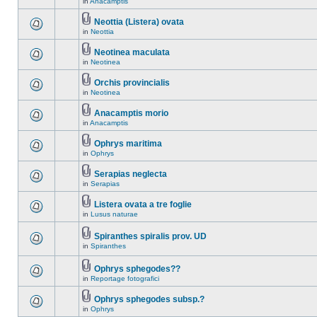
in
Anacamptis
Neottia (Listera) ovata
in
Neottia
Neotinea maculata
in
Neotinea
Orchis provincialis
in
Neotinea
Anacamptis morio
in
Anacamptis
Ophrys maritima
in
Ophrys
Serapias neglecta
in
Serapias
Listera ovata a tre foglie
in
Lusus naturae
Spiranthes spiralis prov. UD
in
Spiranthes
Ophrys sphegodes??
in
Reportage fotografici
Ophrys sphegodes subsp.?
in
Ophrys