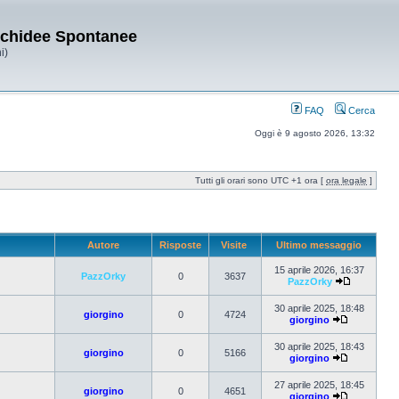
Orchidee Spontanee
i)
FAQ
Cerca
Oggi è 9 agosto 2026, 13:32
Tutti gli orari sono UTC +1 ora [
ora legale
]
Autore
Risposte
Visite
Ultimo messaggio
15 aprile 2026, 16:37
PazzOrky
0
3637
PazzOrky
30 aprile 2025, 18:48
giorgino
0
4724
giorgino
30 aprile 2025, 18:43
giorgino
0
5166
giorgino
27 aprile 2025, 18:45
giorgino
0
4651
giorgino