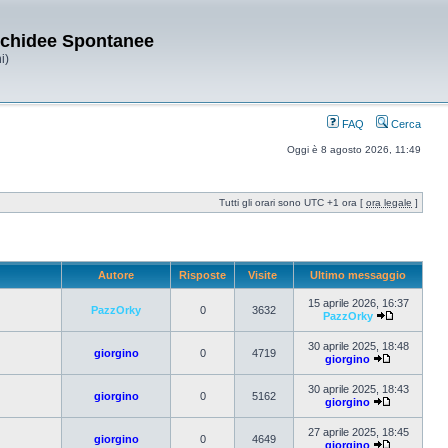
Orchidee Spontanee
i)
FAQ
Cerca
Oggi è 8 agosto 2026, 11:49
Tutti gli orari sono UTC +1 ora [
ora legale
]
Autore
Risposte
Visite
Ultimo messaggio
15 aprile 2026, 16:37
PazzOrky
0
3632
PazzOrky
30 aprile 2025, 18:48
giorgino
0
4719
giorgino
30 aprile 2025, 18:43
giorgino
0
5162
giorgino
27 aprile 2025, 18:45
giorgino
0
4649
giorgino