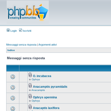
Login
Iscriviti
Messaggi senza risposta
|
Argomenti attivi
Indice
Messaggi senza risposta
O. incubacea
in
Ophrys
Anacamptis pyramidalis
in
Anacamptis
Ophrys apennina
in
Ophrys
Anacaptis laxiflora