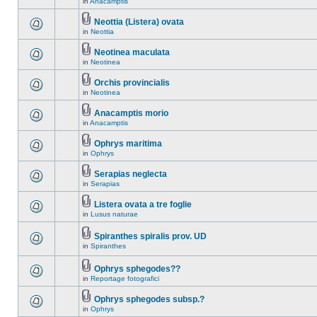
in
Anacamptis
Neottia (Listera) ovata
in
Neottia
Neotinea maculata
in
Neotinea
Orchis provincialis
in
Neotinea
Anacamptis morio
in
Anacamptis
Ophrys maritima
in
Ophrys
Serapias neglecta
in
Serapias
Listera ovata a tre foglie
in
Lusus naturae
Spiranthes spiralis prov. UD
in
Spiranthes
Ophrys sphegodes??
in
Reportage fotografici
Ophrys sphegodes subsp.?
in
Ophrys