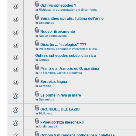
Ophrys sphegodes ?
in
Richieste di determinazione o di conferma
Spiranthes spiralis, l'ultima dell'anno
in
Spiranthes
Nuovo ritrovamento
in
Nuove segnalazioni
Diserbo ... "ecologico" ???
in
Protezione, denunce e interventi di tutela
Ophrys sphegodes subsp. classica
in
Ophrys
Primizie a: A.morio ed O. maritima
in
Anacamptis, Orchis e Neotinea
Serapias lingua
in
Serapias
Le prime in riva al mare
in
Spiranthes
ORCHIDEE DEL LAZIO
in
Biblioteca
xPseudorhiza nieschalkii
in
Ibridi naturali
Ophrys × mirandana nothosubsp. coletteae