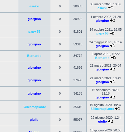
30 marzo 2023, 13:56
esakki
0
28033
esakki
1 ottobre 2022, 21:29
giorgino
0
30922
giorgino
14 ottobre 2021, 16:05
papy 55
0
51801
papy 55
24 maggio 2021, 16:14
giorgino
0
53315
giorgino
9 aprile 2021, 16:22
Bernardo
0
34772
Bernardo
21 marzo 2021, 20:04
giorgino
0
41856
giorgino
21 marzo 2021, 19:49
giorgino
0
37690
giorgino
16 settembre 2020,
giorgino
0
34153
21:18
giorgino
19 agosto 2020, 19:37
54ilcercapiante
0
35649
54ilcercapiante
29 giugno 2020, 1:24
giulio
0
55077
giulio
18 giugno 2020, 20:55