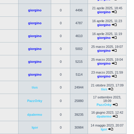
21 aprile 2025, 18:45
giorgino
0
4496
giorgino
16 aprile 2025, 11:23
giorgino
0
4787
giorgino
16 aprile 2025, 11:19
giorgino
0
4610
giorgino
25 marzo 2025, 19:07
giorgino
0
5002
giorgino
25 marzo 2025, 19:04
giorgino
0
5215
giorgino
23 marzo 2025, 21:59
giorgino
0
5114
giorgino
21 ottobre 2023, 17:09
tius
0
24944
tius
17 settembre 2023,
PazzOrky
0
25880
18:09
PazzOrky
16 giugno 2023, 12:42
dpalermo
0
39235
dpalermo
14 maggio 2023, 20:07
Igor
0
30984
Igor