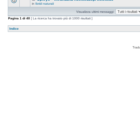
in
Ibridi naturali
Visualizza ultimi messaggi:
Pagina
1
di
40
[ La ricerca ha trovato più di 1000 risultati ]
Indice
Trad