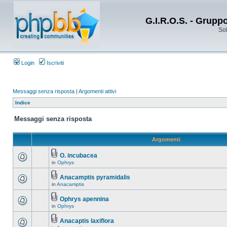
G.I.R.O.S. - Grupp
Sol
Login
Iscriviti
Messaggi senza risposta
|
Argomenti attivi
Indice
Messaggi senza risposta
Argomenti
O. incubacea
in
Ophrys
Anacamptis pyramidalis
in
Anacamptis
Ophrys apennina
in
Ophrys
Anacaptis laxiflora