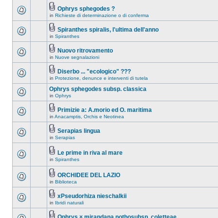
Ophrys sphegodes ?
in
Richieste di determinazione o di conferma
Spiranthes spiralis, l'ultima dell'anno
in
Spiranthes
Nuovo ritrovamento
in
Nuove segnalazioni
Diserbo ... "ecologico" ???
in
Protezione, denunce e interventi di tutela
Ophrys sphegodes subsp. classica
in
Ophrys
Primizie a: A.morio ed O. maritima
in
Anacamptis, Orchis e Neotinea
Serapias lingua
in
Serapias
Le prime in riva al mare
in
Spiranthes
ORCHIDEE DEL LAZIO
in
Biblioteca
xPseudorhiza nieschalkii
in
Ibridi naturali
Ophrys × mirandana nothosubsp. coletteae