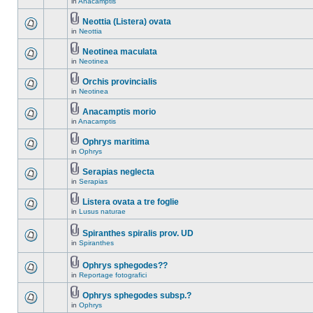
in
Anacamptis
Neottia (Listera) ovata
in
Neottia
Neotinea maculata
in
Neotinea
Orchis provincialis
in
Neotinea
Anacamptis morio
in
Anacamptis
Ophrys maritima
in
Ophrys
Serapias neglecta
in
Serapias
Listera ovata a tre foglie
in
Lusus naturae
Spiranthes spiralis prov. UD
in
Spiranthes
Ophrys sphegodes??
in
Reportage fotografici
Ophrys sphegodes subsp.?
in
Ophrys