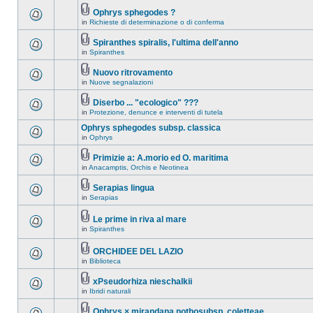
Ophrys sphegodes ?
in
Richieste di determinazione o di conferma
Spiranthes spiralis, l'ultima dell'anno
in
Spiranthes
Nuovo ritrovamento
in
Nuove segnalazioni
Diserbo ... "ecologico" ???
in
Protezione, denunce e interventi di tutela
Ophrys sphegodes subsp. classica
in
Ophrys
Primizie a: A.morio ed O. maritima
in
Anacamptis, Orchis e Neotinea
Serapias lingua
in
Serapias
Le prime in riva al mare
in
Spiranthes
ORCHIDEE DEL LAZIO
in
Biblioteca
xPseudorhiza nieschalkii
in
Ibridi naturali
Ophrys × mirandana nothosubsp. coletteae