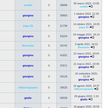
30 marzo 2023, 13:56
esakki
0
28008
esakki
1 ottobre 2022, 21:29
giorgino
0
30903
giorgino
14 ottobre 2021, 16:05
papy 55
0
51739
papy 55
24 maggio 2021, 16:14
giorgino
0
53224
giorgino
9 aprile 2021, 16:22
Bernardo
0
34742
Bernardo
21 marzo 2021, 20:04
giorgino
0
41831
giorgino
21 marzo 2021, 19:49
giorgino
0
37671
giorgino
16 settembre 2020,
giorgino
0
34126
21:18
giorgino
19 agosto 2020, 19:37
54ilcercapiante
0
35625
54ilcercapiante
29 giugno 2020, 1:24
giulio
0
55039
giulio
18 giugno 2020, 20:55