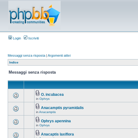
Login
Iscriviti
Messaggi senza risposta
|
Argomenti attivi
Indice
Messaggi senza risposta
O. incubacea
in
Ophrys
Anacamptis pyramidalis
in
Anacamptis
Ophrys apennina
in
Ophrys
Anacaptis laxiflora