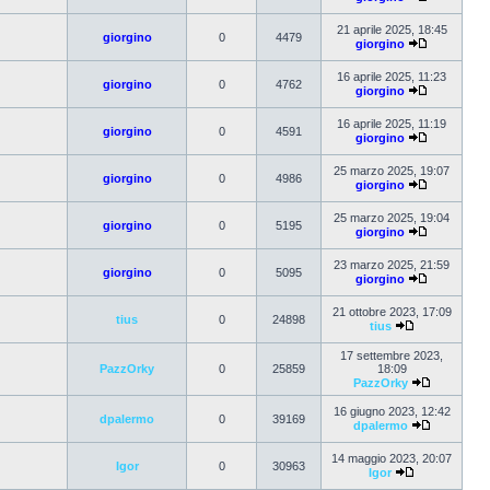
21 aprile 2025, 18:45
giorgino
0
4479
giorgino
16 aprile 2025, 11:23
giorgino
0
4762
giorgino
16 aprile 2025, 11:19
giorgino
0
4591
giorgino
25 marzo 2025, 19:07
giorgino
0
4986
giorgino
25 marzo 2025, 19:04
giorgino
0
5195
giorgino
23 marzo 2025, 21:59
giorgino
0
5095
giorgino
21 ottobre 2023, 17:09
tius
0
24898
tius
17 settembre 2023,
PazzOrky
0
25859
18:09
PazzOrky
16 giugno 2023, 12:42
dpalermo
0
39169
dpalermo
14 maggio 2023, 20:07
Igor
0
30963
Igor