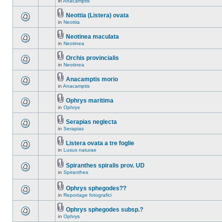
in
Anacamptis
Neottia (Listera) ovata
in
Neottia
Neotinea maculata
in
Neotinea
Orchis provincialis
in
Neotinea
Anacamptis morio
in
Anacamptis
Ophrys maritima
in
Ophrys
Serapias neglecta
in
Serapias
Listera ovata a tre foglie
in
Lusus naturae
Spiranthes spiralis prov. UD
in
Spiranthes
Ophrys sphegodes??
in
Reportage fotografici
Ophrys sphegodes subsp.?
in
Ophrys