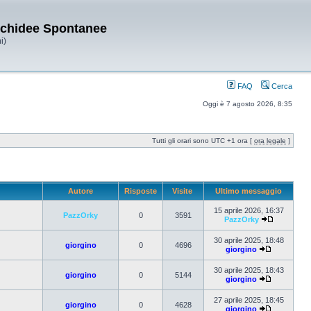
Orchidee Spontanee
i)
FAQ
Cerca
Oggi è 7 agosto 2026, 8:35
Tutti gli orari sono UTC +1 ora [
ora legale
]
Autore
Risposte
Visite
Ultimo messaggio
15 aprile 2026, 16:37
PazzOrky
0
3591
PazzOrky
30 aprile 2025, 18:48
giorgino
0
4696
giorgino
30 aprile 2025, 18:43
giorgino
0
5144
giorgino
27 aprile 2025, 18:45
giorgino
0
4628
giorgino