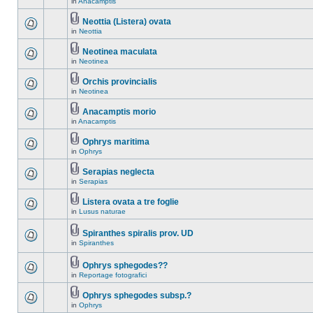
in
Anacamptis
Neottia (Listera) ovata
in
Neottia
Neotinea maculata
in
Neotinea
Orchis provincialis
in
Neotinea
Anacamptis morio
in
Anacamptis
Ophrys maritima
in
Ophrys
Serapias neglecta
in
Serapias
Listera ovata a tre foglie
in
Lusus naturae
Spiranthes spiralis prov. UD
in
Spiranthes
Ophrys sphegodes??
in
Reportage fotografici
Ophrys sphegodes subsp.?
in
Ophrys