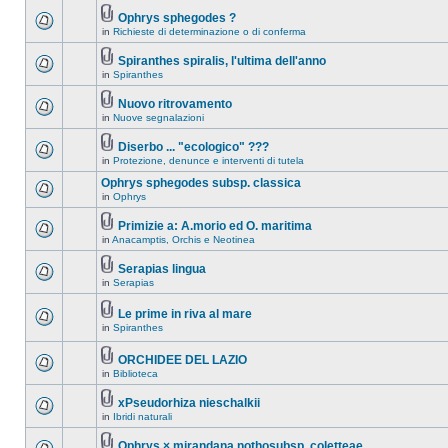
Ophrys sphegodes ?
in
Richieste di determinazione o di conferma
Spiranthes spiralis, l'ultima dell'anno
in
Spiranthes
Nuovo ritrovamento
in
Nuove segnalazioni
Diserbo ... "ecologico" ???
in
Protezione, denunce e interventi di tutela
Ophrys sphegodes subsp. classica
in
Ophrys
Primizie a: A.morio ed O. maritima
in
Anacamptis, Orchis e Neotinea
Serapias lingua
in
Serapias
Le prime in riva al mare
in
Spiranthes
ORCHIDEE DEL LAZIO
in
Biblioteca
xPseudorhiza nieschalkii
in
Ibridi naturali
Ophrys × mirandana nothosubsp. coletteae