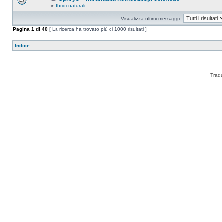
in
Ibridi naturali
Visualizza ultimi messaggi:
Pagina
1
di
40
[ La ricerca ha trovato più di 1000 risultati ]
Indice
Trad