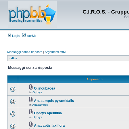
G.I.R.O.S. - Grupp
Sol
Login
Iscriviti
Messaggi senza risposta
|
Argomenti attivi
Indice
Messaggi senza risposta
Argomenti
O. incubacea
in
Ophrys
Anacamptis pyramidalis
in
Anacamptis
Ophrys apennina
in
Ophrys
Anacaptis laxiflora