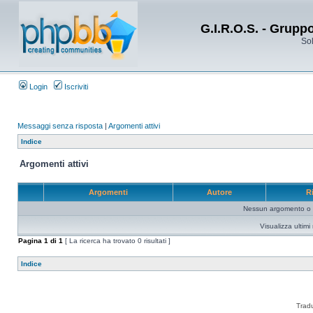
G.I.R.O.S. - Grupp
Sol
Login
Iscriviti
Messaggi senza risposta
|
Argomenti attivi
Indice
Argomenti attivi
Argomenti
Autore
R
Nessun argomento o me
Visualizza ultim
Pagina
1
di
1
[ La ricerca ha trovato 0 risultati ]
Indice
Trad