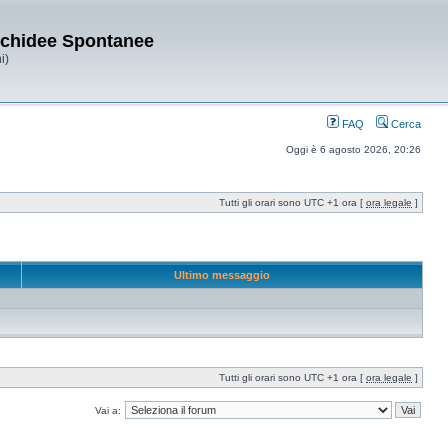
Orchidee Spontanee
i)
FAQ
Cerca
Oggi è 6 agosto 2026, 20:26
Tutti gli orari sono UTC +1 ora [
ora legale
]
Ultimo messaggio
Tutti gli orari sono UTC +1 ora [
ora legale
]
Vai a: