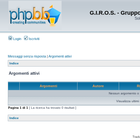
G.I.R.O.S. - Grupp
Sol
Login
Iscriviti
Messaggi senza risposta
|
Argomenti attivi
Indice
Argomenti attivi
Argomenti
Autore
R
Nessun argomento o me
Visualizza ultim
Pagina
1
di
1
[ La ricerca ha trovato 0 risultati ]
Indice
Trad