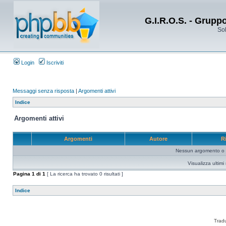
G.I.R.O.S. - Grupp
Sol
Login
Iscriviti
Messaggi senza risposta
|
Argomenti attivi
Indice
Argomenti attivi
Argomenti
Autore
R
Nessun argomento o me
Visualizza ultim
Pagina
1
di
1
[ La ricerca ha trovato 0 risultati ]
Indice
Trad