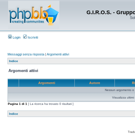
G.I.R.O.S. - Grupp
Sol
Login
Iscriviti
Messaggi senza risposta
|
Argomenti attivi
Indice
Argomenti attivi
Argomenti
Autore
R
Nessun argomento o me
Visualizza ultim
Pagina
1
di
1
[ La ricerca ha trovato 0 risultati ]
Indice
Trad