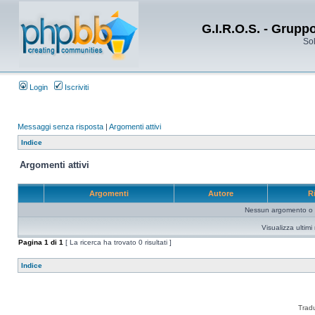
G.I.R.O.S. - Grupp
Sol
Login
Iscriviti
Messaggi senza risposta
|
Argomenti attivi
Indice
Argomenti attivi
Argomenti
Autore
R
Nessun argomento o me
Visualizza ultim
Pagina
1
di
1
[ La ricerca ha trovato 0 risultati ]
Indice
Trad