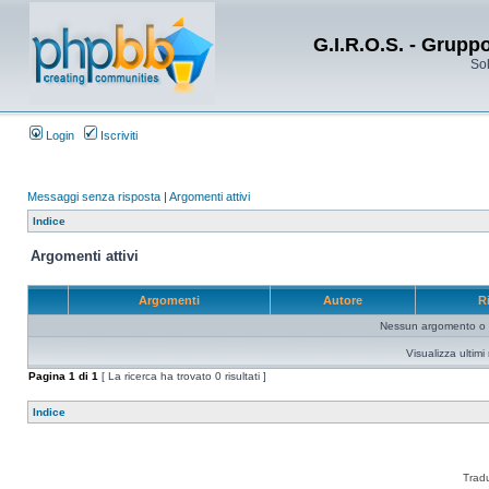
G.I.R.O.S. - Grupp
Sol
Login
Iscriviti
Messaggi senza risposta
|
Argomenti attivi
Indice
Argomenti attivi
Argomenti
Autore
R
Nessun argomento o me
Visualizza ultim
Pagina
1
di
1
[ La ricerca ha trovato 0 risultati ]
Indice
Trad