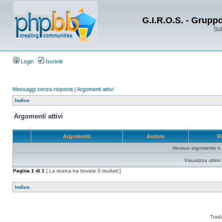
G.I.R.O.S. - Grupp
Sol
Login
Iscriviti
Messaggi senza risposta
|
Argomenti attivi
Indice
Argomenti attivi
Argomenti
Autore
R
Nessun argomento o me
Visualizza ultim
Pagina
1
di
1
[ La ricerca ha trovato 0 risultati ]
Indice
Trad