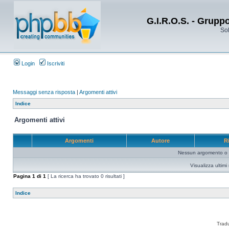
G.I.R.O.S. - Grupp
Sol
Login
Iscriviti
Messaggi senza risposta
|
Argomenti attivi
Indice
Argomenti attivi
Argomenti
Autore
R
Nessun argomento o me
Visualizza ultim
Pagina
1
di
1
[ La ricerca ha trovato 0 risultati ]
Indice
Trad