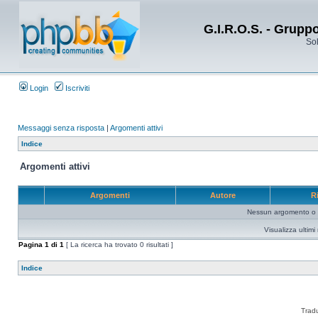
G.I.R.O.S. - Grupp
Sol
Login
Iscriviti
Messaggi senza risposta
|
Argomenti attivi
Indice
Argomenti attivi
Argomenti
Autore
R
Nessun argomento o me
Visualizza ultim
Pagina
1
di
1
[ La ricerca ha trovato 0 risultati ]
Indice
Trad