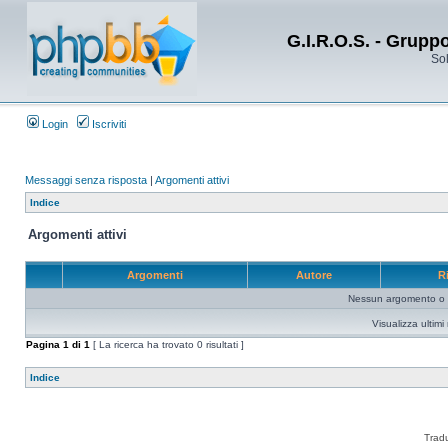
G.I.R.O.S. - Grupp
Sol
Login
Iscriviti
Messaggi senza risposta
|
Argomenti attivi
Indice
Argomenti attivi
Argomenti
Autore
R
Nessun argomento o me
Visualizza ultim
Pagina
1
di
1
[ La ricerca ha trovato 0 risultati ]
Indice
Trad