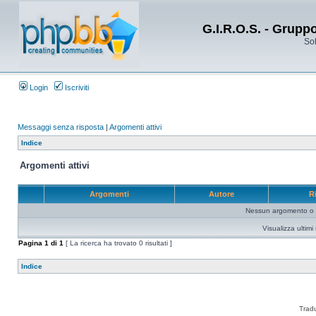
G.I.R.O.S. - Grupp
Sol
Login
Iscriviti
Messaggi senza risposta
|
Argomenti attivi
Indice
Argomenti attivi
Argomenti
Autore
R
Nessun argomento o me
Visualizza ultim
Pagina
1
di
1
[ La ricerca ha trovato 0 risultati ]
Indice
Trad