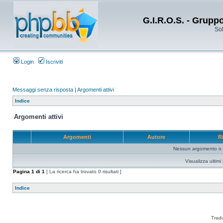
G.I.R.O.S. - Grupp
Sol
Login
Iscriviti
Messaggi senza risposta
|
Argomenti attivi
Indice
Argomenti attivi
Argomenti
Autore
R
Nessun argomento o me
Visualizza ultim
Pagina
1
di
1
[ La ricerca ha trovato 0 risultati ]
Indice
Trad