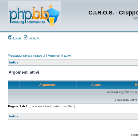
G.I.R.O.S. - Grupp
Sol
Login
Iscriviti
Messaggi senza risposta
|
Argomenti attivi
Indice
Argomenti attivi
Argomenti
Autore
R
Nessun argomento o me
Visualizza ultim
Pagina
1
di
1
[ La ricerca ha trovato 0 risultati ]
Indice
Trad