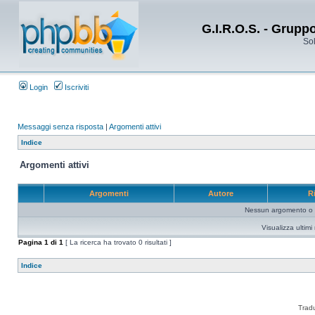
G.I.R.O.S. - Grupp
Sol
Login
Iscriviti
Messaggi senza risposta
|
Argomenti attivi
Indice
Argomenti attivi
Argomenti
Autore
R
Nessun argomento o me
Visualizza ultim
Pagina
1
di
1
[ La ricerca ha trovato 0 risultati ]
Indice
Trad