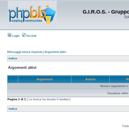
G.I.R.O.S. - Grupp
Sol
Login
Iscriviti
Messaggi senza risposta
|
Argomenti attivi
Indice
Argomenti attivi
Argomenti
Autore
R
Nessun argomento o me
Visualizza ultim
Pagina
1
di
1
[ La ricerca ha trovato 0 risultati ]
Indice
Trad