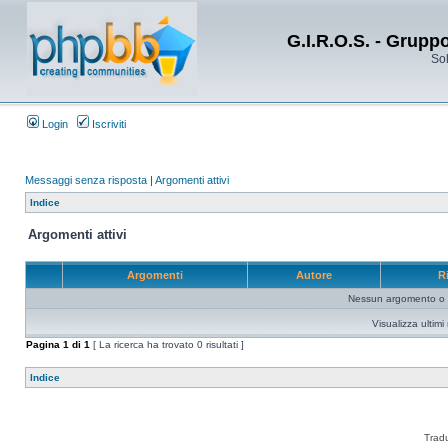
G.I.R.O.S. - Grupp
Sol
Login
Iscriviti
Messaggi senza risposta
|
Argomenti attivi
Indice
Argomenti attivi
Argomenti
Autore
R
Nessun argomento o me
Visualizza ultim
Pagina
1
di
1
[ La ricerca ha trovato 0 risultati ]
Indice
Trad