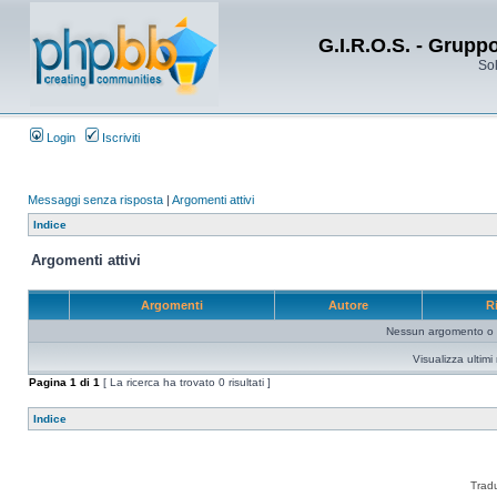
G.I.R.O.S. - Grupp
Sol
Login
Iscriviti
Messaggi senza risposta
|
Argomenti attivi
Indice
Argomenti attivi
Argomenti
Autore
R
Nessun argomento o me
Visualizza ultim
Pagina
1
di
1
[ La ricerca ha trovato 0 risultati ]
Indice
Trad