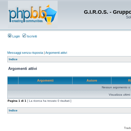
G.I.R.O.S. - Grupp
Sol
Login
Iscriviti
Messaggi senza risposta
|
Argomenti attivi
Indice
Argomenti attivi
Argomenti
Autore
R
Nessun argomento o me
Visualizza ultim
Pagina
1
di
1
[ La ricerca ha trovato 0 risultati ]
Indice
Trad