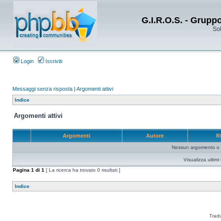
G.I.R.O.S. - Grupp
Sol
Login
Iscriviti
Messaggi senza risposta
|
Argomenti attivi
Indice
Argomenti attivi
Argomenti
Autore
R
Nessun argomento o me
Visualizza ultim
Pagina
1
di
1
[ La ricerca ha trovato 0 risultati ]
Indice
Trad