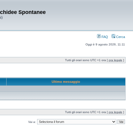
Orchidee Spontanee
i)
FAQ
Cerca
Oggi è 9 agosto 2026, 11:11
Tutti gli orari sono UTC +1 ora [
ora legale
]
Ultimo messaggio
Tutti gli orari sono UTC +1 ora [
ora legale
]
Vai a: