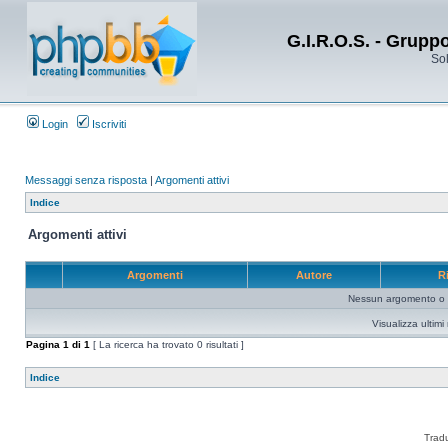
G.I.R.O.S. - Grupp
Sol
Login
Iscriviti
Messaggi senza risposta
|
Argomenti attivi
Indice
Argomenti attivi
Argomenti
Autore
R
Nessun argomento o me
Visualizza ultim
Pagina
1
di
1
[ La ricerca ha trovato 0 risultati ]
Indice
Trad