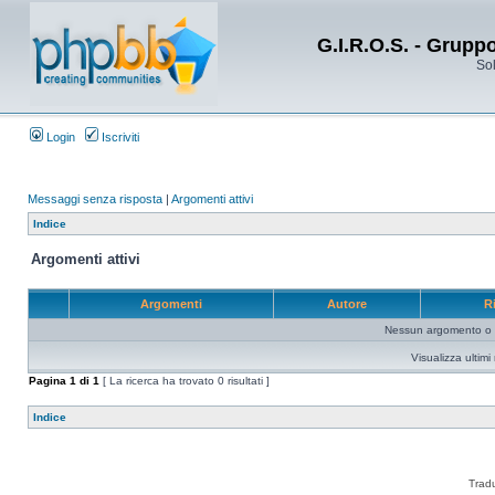
G.I.R.O.S. - Grupp
Sol
Login
Iscriviti
Messaggi senza risposta
|
Argomenti attivi
Indice
Argomenti attivi
Argomenti
Autore
R
Nessun argomento o me
Visualizza ultim
Pagina
1
di
1
[ La ricerca ha trovato 0 risultati ]
Indice
Trad