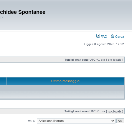
Orchidee Spontanee
i)
FAQ
Cerca
Oggi è 8 agosto 2026, 12:22
Tutti gli orari sono UTC +1 ora [
ora legale
]
Ultimo messaggio
Tutti gli orari sono UTC +1 ora [
ora legale
]
Vai a: