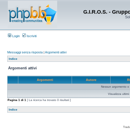
G.I.R.O.S. - Grupp
Sol
Login
Iscriviti
Messaggi senza risposta
|
Argomenti attivi
Indice
Argomenti attivi
Argomenti
Autore
R
Nessun argomento o me
Visualizza ultim
Pagina
1
di
1
[ La ricerca ha trovato 0 risultati ]
Indice
Trad