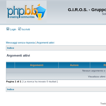
G.I.R.O.S. - Grupp
Sol
Login
Iscriviti
Messaggi senza risposta
|
Argomenti attivi
Indice
Argomenti attivi
Argomenti
Autore
R
Nessun argomento o me
Visualizza ultim
Pagina
1
di
1
[ La ricerca ha trovato 0 risultati ]
Indice
Trad