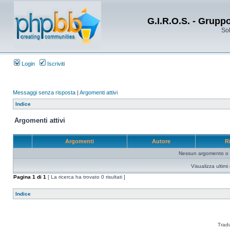
G.I.R.O.S. - Grupp
Sol
Login
Iscriviti
Messaggi senza risposta
|
Argomenti attivi
Indice
Argomenti attivi
Argomenti
Autore
R
Nessun argomento o me
Visualizza ultim
Pagina
1
di
1
[ La ricerca ha trovato 0 risultati ]
Indice
Trad