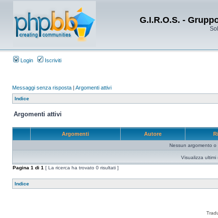
G.I.R.O.S. - Grupp
Sol
Login
Iscriviti
Messaggi senza risposta
|
Argomenti attivi
Indice
Argomenti attivi
Argomenti
Autore
R
Nessun argomento o me
Visualizza ultim
Pagina
1
di
1
[ La ricerca ha trovato 0 risultati ]
Indice
Trad