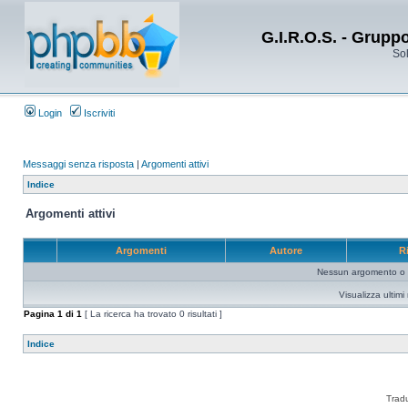
G.I.R.O.S. - Grupp
Sol
Login
Iscriviti
Messaggi senza risposta
|
Argomenti attivi
Indice
Argomenti attivi
Argomenti
Autore
R
Nessun argomento o me
Visualizza ultim
Pagina
1
di
1
[ La ricerca ha trovato 0 risultati ]
Indice
Trad