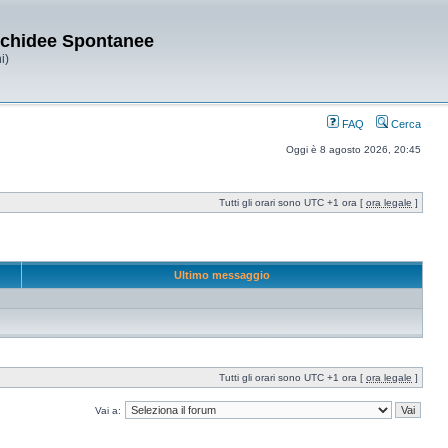
Orchidee Spontanee
i)
FAQ
Cerca
Oggi è 8 agosto 2026, 20:45
Tutti gli orari sono UTC +1 ora [
ora legale
]
Ultimo messaggio
Tutti gli orari sono UTC +1 ora [
ora legale
]
Vai a: