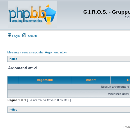
G.I.R.O.S. - Grupp
Sol
Login
Iscriviti
Messaggi senza risposta
|
Argomenti attivi
Indice
Argomenti attivi
Argomenti
Autore
R
Nessun argomento o me
Visualizza ultim
Pagina
1
di
1
[ La ricerca ha trovato 0 risultati ]
Indice
Trad