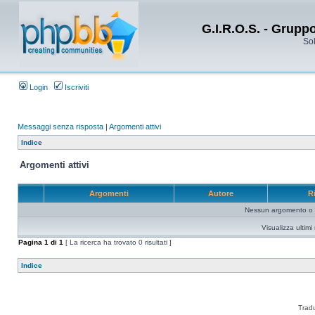
G.I.R.O.S. - Grupp
Sol
Login
Iscriviti
Messaggi senza risposta
|
Argomenti attivi
Indice
Argomenti attivi
Argomenti
Autore
R
Nessun argomento o me
Visualizza ultim
Pagina
1
di
1
[ La ricerca ha trovato 0 risultati ]
Indice
Trad