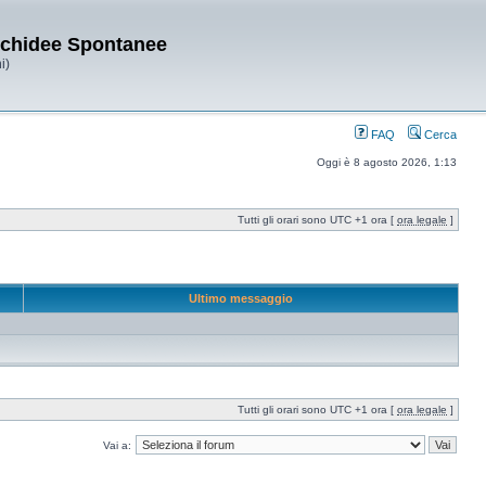
Orchidee Spontanee
i)
FAQ
Cerca
Oggi è 8 agosto 2026, 1:13
Tutti gli orari sono UTC +1 ora [
ora legale
]
Ultimo messaggio
Tutti gli orari sono UTC +1 ora [
ora legale
]
Vai a: