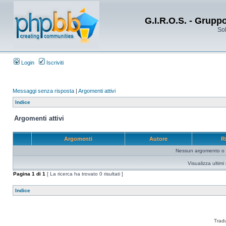
G.I.R.O.S. - Grupp
Sol
Login
Iscriviti
Messaggi senza risposta
|
Argomenti attivi
Indice
Argomenti attivi
Argomenti
Autore
R
Nessun argomento o me
Visualizza ultim
Pagina
1
di
1
[ La ricerca ha trovato 0 risultati ]
Indice
Trad