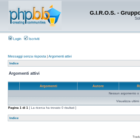
G.I.R.O.S. - Grupp
Sol
Login
Iscriviti
Messaggi senza risposta
|
Argomenti attivi
Indice
Argomenti attivi
Argomenti
Autore
R
Nessun argomento o me
Visualizza ultim
Pagina
1
di
1
[ La ricerca ha trovato 0 risultati ]
Indice
Trad