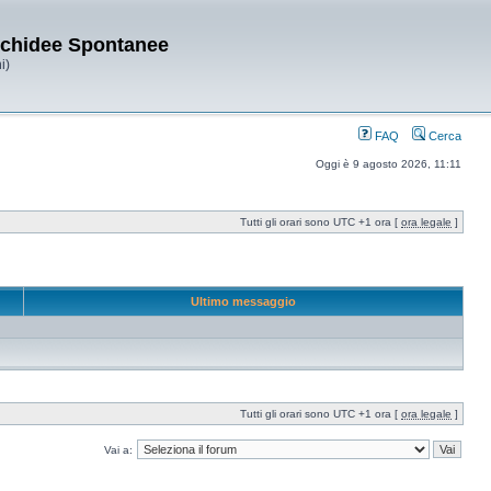
Orchidee Spontanee
i)
FAQ
Cerca
Oggi è 9 agosto 2026, 11:11
Tutti gli orari sono UTC +1 ora [
ora legale
]
Ultimo messaggio
Tutti gli orari sono UTC +1 ora [
ora legale
]
Vai a: