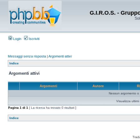
G.I.R.O.S. - Grupp
Sol
Login
Iscriviti
Messaggi senza risposta
|
Argomenti attivi
Indice
Argomenti attivi
Argomenti
Autore
R
Nessun argomento o me
Visualizza ultim
Pagina
1
di
1
[ La ricerca ha trovato 0 risultati ]
Indice
Trad