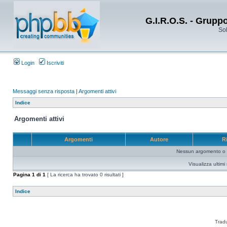
G.I.R.O.S. - Grupp
Sol
Login
Iscriviti
Messaggi senza risposta
|
Argomenti attivi
Indice
Argomenti attivi
Argomenti
Autore
R
Nessun argomento o me
Visualizza ultim
Pagina
1
di
1
[ La ricerca ha trovato 0 risultati ]
Indice
Trad