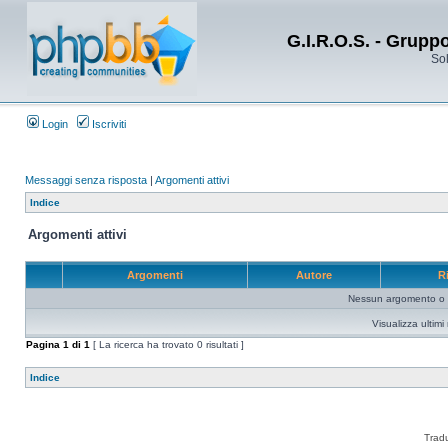
G.I.R.O.S. - Grupp
Sol
Login
Iscriviti
Messaggi senza risposta
|
Argomenti attivi
Indice
Argomenti attivi
Argomenti
Autore
R
Nessun argomento o me
Visualizza ultim
Pagina
1
di
1
[ La ricerca ha trovato 0 risultati ]
Indice
Trad